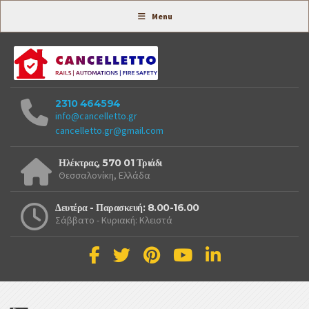
Συστήματα Ασφαλείας -
Menu
2310 464594
info@cancelletto.gr
cancelletto.gr@gmail.com
Ηλέκτρας, 570 01 Τριάδι
Θεσσαλονίκη, Ελλάδα
Δευτέρα - Παρασκευή: 8.00-16.00
Σάββατο - Κυριακή: Κλειστά