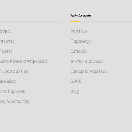
Άλλα Στοιχεία
ισμοί
Portfolio
όπορτες
Παραγωγή
 Πόρτες
Εμπορία
μενα Κάγκελα Ασφαλείας
Δίκτυο Διανομών
 Πυρασφάλειας
Ευκαιρίες Καριέρας
φαλείας
GDPR
ατα Πάρκινγκ
Βlog
ες Υαλόπορτες