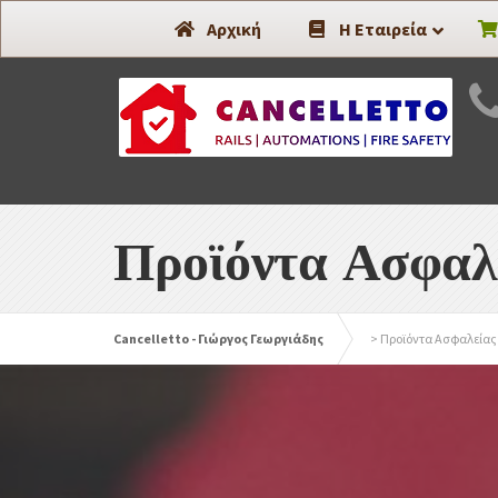
Συστήματα Ασφαλείας -
Αρχική
Η Εταιρεία
Προϊόντα Ασφαλ
Cancelletto - Γιώργος Γεωργιάδης
>
Προϊόντα Ασφαλείας