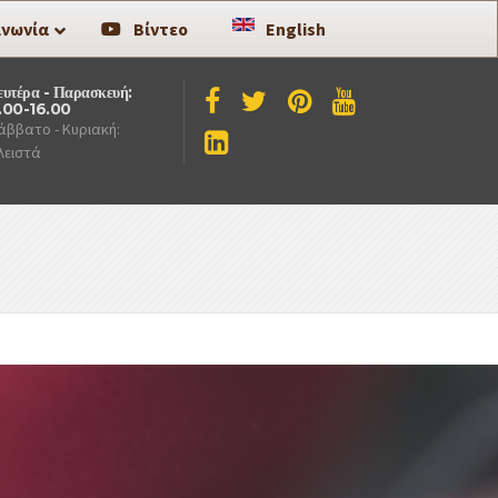
ινωνία
Βίντεο
English
ευτέρα - Παρασκευή:
.00-16.00
άββατο - Κυριακή:
λειστά