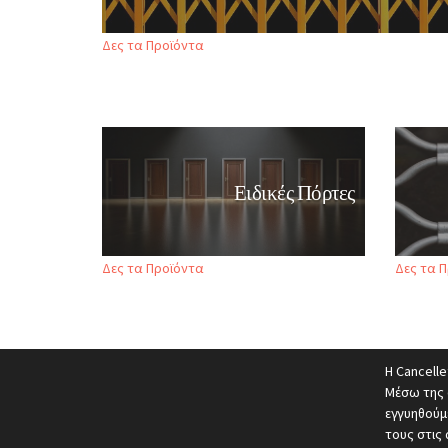
Δες τα Προϊόντα
Ειδικές Πόρτες
Δες τα Προϊόντα
Δες τα 
Η Cancell
Μέσω της 
εγγυηθούμ
τους στις