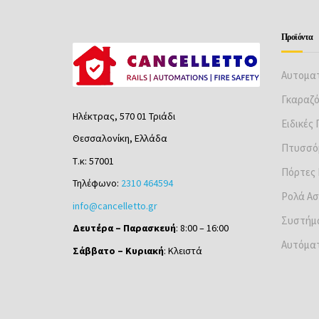
Προϊόντα
Αυτοματ
Γκαραζ
Ηλέκτρας, 570 01 Τριάδι
Ειδικές
Θεσσαλονίκη, Ελλάδα
Πτυσσό
Τ.κ: 57001
Πόρτες
Τηλέφωνο:
2310 464594
Ρολά Ασ
info@cancelletto.gr
Συστήμ
Δευτέρα – Παρασκευή
: 8:00 – 16:00
Αυτόματ
Σάββατο – Κυριακή
: Κλειστά