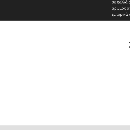
σε πολλά 
αριθμός α
εμπορικά 