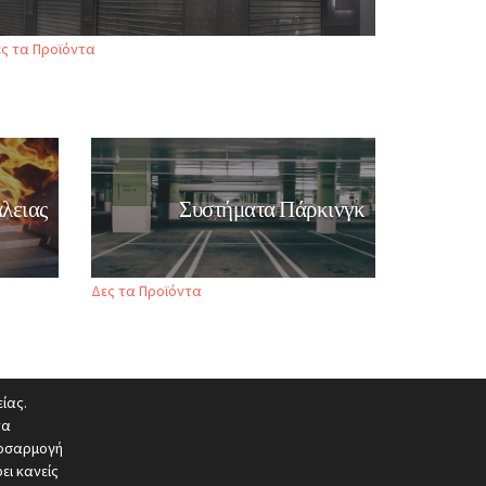
ς τα Προϊόντα
λειας
Συστήματα Πάρκινγκ
Δες τα Προϊόντα
ίας.
να
ροσαρμογή
ει κανείς