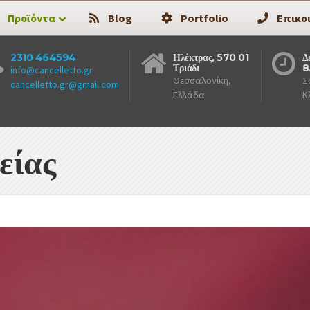
Προϊόντα
Blog
Portfolio
Επικο
2310 464594
Ηλέκτρας, 570 01
Δ
Τριάδι
8
info@cancelletto.gr
Θεσσαλονίκη,
Σ
cancelletto.gr@gmail.com
Ελλάδα
Κ
είας