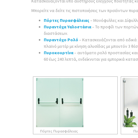
Κατασκευάζονται υπό αυστηρούς ελέγχους ποιότητας και
Μπορείτε να δείτε τις πιστοποιήσεις των προϊόντων πυ
Πόρτες Πυρασφάλειας
– Μονόφυλλες και Δίφυλλε
Πυραντόχα Υαλοστάσια
– Το προφίλ των πορτών 
διαστάσεων.
Πυραντόχο Ρολό
– Κατασκευάζονται από ειδικά 
πλαϊνό μοτέρ με κίνηση αλυσίδας με μπουτόν 3 θ
Πυροκουρτίνα
– αυτόματο ρολό προστασίας και 
60 έως 240 λεπτά, ενδείκνυται για εμπορικά κατα
Πόρτες Πυρασφάλειας
Πυ