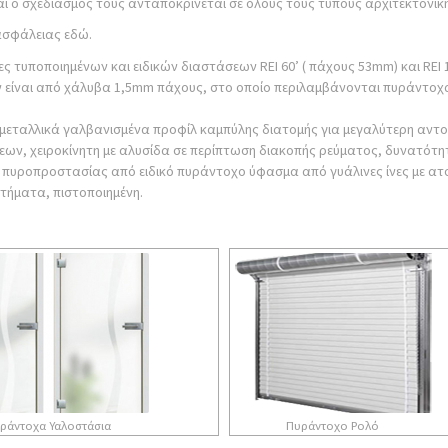
 ο σχεδιασμός τους ανταποκρίνεται σε όλους τους τύπους αρχιτεκτονική
ρασφάλειας εδώ.
ς τυποποιημένων και ειδικών διαστάσεων REI 60’ ( πάχους 53mm) και REI 
είναι από χάλυβα 1,5mm πάχους, στο οποίο περιλαμβάνονται πυράντοχα τζ
μεταλλικά γαλβανισμένα προφίλ καμπύλης διατομής για μεγαλύτερη αντοχ
έσεων, χειροκίνητη με αλυσίδα σε περίπτωση διακοπής ρεύματος, δυνατότ
πυροπροστασίας από ειδικό πυράντοχο ύφασμα από γυάλινες ίνες με ατσά
στήματα, πιστοποιημένη.
ράντοχα Υαλοστάσια
Πυράντοχο Ρολό