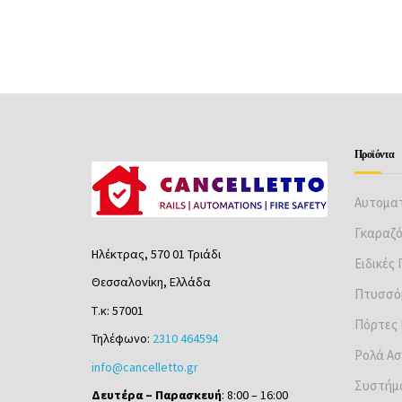
Προϊόντα
Αυτοματ
Γκαραζ
Ηλέκτρας, 570 01 Τριάδι
Ειδικές
Θεσσαλονίκη, Ελλάδα
Πτυσσό
Τ.κ: 57001
Πόρτες
Τηλέφωνο:
2310 464594
Ρολά Ασ
info@cancelletto.gr
Συστήμ
Δευτέρα – Παρασκευή
: 8:00 – 16:00