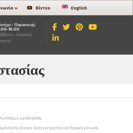
ινωνία
Βίντεο
English
ευτέρα - Παρασκευή:
.00-16.00
άββατο - Κυριακή:
λειστά
στασίας
S PADILLA και MAVERIN.
άλληλα ιδανική λύση για ηχητική και θερμική μόνωση.