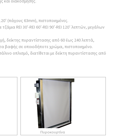
ς και διακόσμησης.
120’ (πάχους 63mm), πιστοποιημένες.
άμια REI 30’-REI 60’-REI 90’-REI 120’ λεπτών, μεγάλων
ή, δείκτης πυραντίστασης από 60 έως 240 λεπτά,
ητα βαφής σε οποιοδήποτε χρώμα, πιστοποιημένο.
λινο οπλισμό, διατίθεται με δείκτη πυραντίστασης από
Πυροκουρτίνα