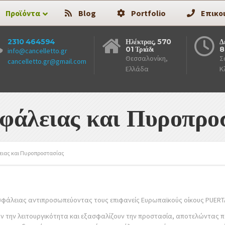
Προϊόντα
Blog
Portfolio
Επικο
2310 464594
Ηλέκτρας, 570
Δ
01 Τριάδι
8
info@cancelletto.gr
Θεσσαλονίκη,
Σ
cancelletto.gr@gmail.com
Ελλάδα
Κ
φάλειας και Πυροπρο
ιας και Πυροπροστασίας
σφάλειας αντιπροσωπεύοντας τους επιφανείς Ευρωπαϊκούς οίκους PUERTA
ν την λειτουργικότητα και εξασφαλίζουν την προστασία, αποτελώντας παρ