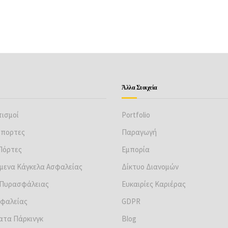
Άλλα Στοιχεία
ισμοί
Portfolio
όπορτες
Παραγωγή
 Πόρτες
Εμπορία
μενα Κάγκελα Ασφαλείας
Δίκτυο Διανομών
 Πυρασφάλειας
Ευκαιρίες Καριέρας
φαλείας
GDPR
ατα Πάρκινγκ
Βlog