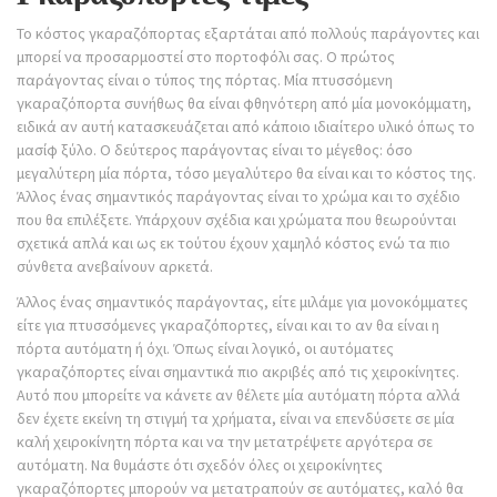
Το κόστος γκαραζόπορτας εξαρτάται από πολλούς παράγοντες και
μπορεί να προσαρμοστεί στο πορτοφόλι σας. Ο πρώτος
παράγοντας είναι ο τύπος της πόρτας. Μία πτυσσόμενη
γκαραζόπορτα συνήθως θα είναι φθηνότερη από μία μονοκόμματη,
ειδικά αν αυτή κατασκευάζεται από κάποιο ιδιαίτερο υλικό όπως το
μασίφ ξύλο. Ο δεύτερος παράγοντας είναι το μέγεθος: όσο
μεγαλύτερη μία πόρτα, τόσο μεγαλύτερο θα είναι και το κόστος της.
Άλλος ένας σημαντικός παράγοντας είναι το χρώμα και το σχέδιο
που θα επιλέξετε. Υπάρχουν σχέδια και χρώματα που θεωρούνται
σχετικά απλά και ως εκ τούτου έχουν χαμηλό κόστος ενώ τα πιο
σύνθετα ανεβαίνουν αρκετά.
Άλλος ένας σημαντικός παράγοντας, είτε μιλάμε για μονοκόμματες
είτε για πτυσσόμενες γκαραζόπορτες, είναι και το αν θα είναι η
πόρτα αυτόματη ή όχι. Όπως είναι λογικό, οι αυτόματες
γκαραζόπορτες είναι σημαντικά πιο ακριβές από τις χειροκίνητες.
Αυτό που μπορείτε να κάνετε αν θέλετε μία αυτόματη πόρτα αλλά
δεν έχετε εκείνη τη στιγμή τα χρήματα, είναι να επενδύσετε σε μία
καλή χειροκίνητη πόρτα και να την μετατρέψετε αργότερα σε
αυτόματη. Να θυμάστε ότι σχεδόν όλες οι χειροκίνητες
γκαραζόπορτες μπορούν να μετατραπούν σε αυτόματες, καλό θα