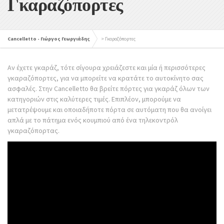
Γκαραζόπορτες
Cancelletto - Γιώργος Γεωργιάδης
>
Γκαραζόπορτες
Αν έχετε γκαράζ, τότε σίγουρα χρειάζεστε και μία ή περισσότερες
γκαραζόπορτες, για να μπορείτε να κρατάτε το αυτοκίνητο σας
ασφαλές. Στην Cancelletto θα βρείτε πόρτες για γκαράζ όλων των
κατηγοριών στις καλύτερες τιμές. Επιπλέον, μπορούμε να
μετατρέψουμε και οποιαδήποτε πόρτα σε αυτόματη που θα ανοίγει
απλά με το πάτημα ενός κουμπιού από ένα τηλεκοντρόλ
γκαραζόπορτας.