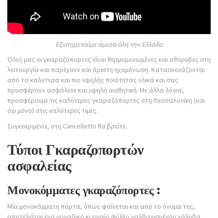
Εξυπηρετούμε άμεσα όλη την Ελλάδα
Όλες μας οι γκαραζόπορτες είναι θερμομονωμένες και αθόρυβες στη
λειτουργία και παρέχουν και άριστη ηχομόνωση. Κατασκευάζονται
από τα καλύτερα και πιο υψηλής ποιότητας υλικά και σας
προσφέρουν ασφάλεια και υψηλή αισθητική. Με άλλα λόγια,
προσφέρουμε τις καλύτερες γκαραζόπορτες στη Θεσσαλονίκη (και
όχι μόνο) στις καλύτερες τιμές.
Συγκεκριμένα, στη Cancelletto θα βρείτε:
Τύποι Γκαραζοπορτών
ασφαλείας
Μονοκόμματες γκαραζόπορτες :
Μία μονοκόμματη πόρτα, όπως φαίνεται και από το όνομα της,
αποτελείται ένα μοναδικό κι ενιαίο φύλλο γαλβανισμένου χάλυβα,