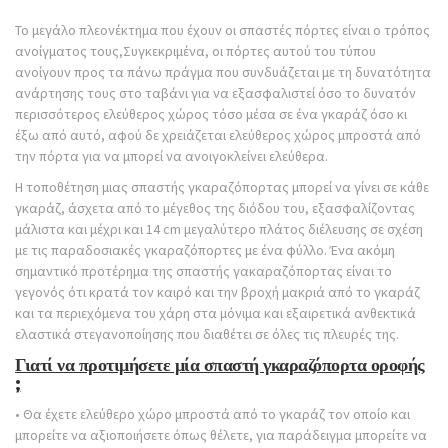
Το μεγάλο πλεονέκτημα που έχουν οι σπαστές πόρτες είναι ο τρόπος
ανοίγματος τους,Συγκεκριμένα, οι πόρτες αυτού του τύπου
ανοίγουν προς τα πάνω πράγμα που συνδυάζεται με τη δυνατότητα
ανάρτησης τους στο ταβάνι για να εξασφαλιστεί όσο το δυνατόν
περισσότερος ελεύθερος χώρος τόσο μέσα σε ένα γκαράζ όσο κι
έξω από αυτό, αφού δε χρειάζεται ελεύθερος χώρος μπροστά από
την πόρτα για να μπορεί να ανοιγοκλείνει ελεύθερα.
Η τοποθέτηση μιας σπαστής γκαραζόπορτας μπορεί να γίνει σε κάθε
γκαράζ, άσχετα από το μέγεθος της διόδου του, εξασφαλίζοντας
μάλιστα και μέχρι και 14 cm μεγαλύτερο πλάτος διέλευσης σε σχέση
με τις παραδοσιακές γκαραζόπορτες με ένα φύλλο. Ένα ακόμη
σημαντικό προτέρημα της σπαστής γακαραζόπορτας είναι το
γεγονός ότι κρατά τον καιρό και την βροχή μακριά από το γκαράζ
και τα περιεχόμενα του χάρη στα μόνιμα και εξαιρετικά ανθεκτικά
ελαστικά στεγανοποίησης που διαθέτει σε όλες τις πλευρές της.
Γιατί να προτιμήσετε μία σπαστή γκαραζόπορτα οροφής
;
• Θα έχετε ελεύθερο χώρο μπροστά από το γκαράζ τον οποίο και
μπορείτε να αξιοποιήσετε όπως θέλετε, για παράδειγμα μπορείτε να