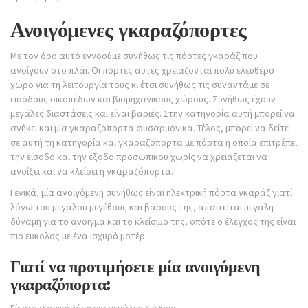
Ανοιγόμενες γκαραζόπορτες
Με τον όρο αυτό εννοούμε συνήθως τις πόρτες γκαράζ που
ανοίγουν στο πλάι. Οι πόρτες αυτές χρειάζονται πολύ ελεύθερο
χώρο για τη λειτουργία τους κι έτσι συνήθως τις συναντάμε σε
εισόδους οικοπέδων και βιομηχανικούς χώρους. Συνήθως έχουν
μεγάλες διαστάσεις και είναι βαριές. Στην κατηγορία αυτή μπορεί να
ανήκει και μία γκαραζόπορτα φυσαρμόνικα. Τέλος, μπορεί να δείτε
σε αυτή τη κατηγορία και γκαραζόπορτα με πόρτα η οποία επιτρέπει
την είσοδο και την έξοδο προσωπικού χωρίς να χρειάζεται να
ανοίξει και να κλείσει η γκαραζόπορτα.
Γενικά, μία ανοιγόμενη συνήθως είναι ηλεκτρική πόρτα γκαράζ γιατί
λόγω του μεγάλου μεγέθους και βάρους της, απαιτείται μεγάλη
δύναμη για το άνοιγμα και το κλείσιμο της, οπότε ο έλεγχος της είναι
πιο εύκολος με ένα ισχυρό μοτέρ.
Γιατί να προτιμήσετε μία ανοιγόμενη
γκαραζόπορτα:
Είναι η ιδανική λύση για μεγάλες διόδους.