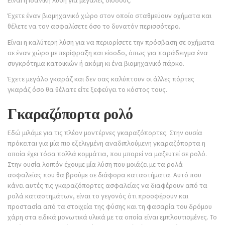
Έχετε έναν βιομηχανικό χώρο στον οποίο σταθμεύουν οχήματα και
θέλετε να τον ασφαλίσετε όσο το δυνατόν περισσότερο.
Είναι η καλύτερη λύση για να περιορίσετε την πρόσβαση σε οχήματα
σε έναν χώρο με περίφραξη και είσοδο, όπως για παράδειγμα ένα
συγκρότημα κατοικιών ή ακόμη κι ένα βιομηχανικό πάρκο.
Έχετε μεγάλο γκαράζ και δεν σας καλύπτουν οι άλλες πόρτες
γκαράζ όσο θα θέλατε είτε ξεφεύγει το κόστος τους.
Γκαραζόπορτα ρολό
Εδώ μιλάμε για τις πλέον μοντέρνες γκαραζόπορτες. Στην ουσία
πρόκειται για μία πιο εξελιγμένη αναδιπλούμενη γκαραζόπορτα η
οποία έχει τόσα πολλά κομμάτια, που μπορεί να μαζευτεί σε ρολό.
Στην ουσία λοιπόν έχουμε μία λύση που μοιάζει με τα ρολά
ασφαλείας που θα βρούμε σε διάφορα καταστήματα. Αυτό που
κάνει αυτές τις γκαραζόπορτες ασφαλείας να διαφέρουν από τα
ρολά καταστημάτων, είναι το γεγονός ότι προσφέρουν και
προστασία από τα στοιχεία της φύσης και τη φασαρία του δρόμου
χάρη στα ειδικά μονωτικά υλικά με τα οποία είναι εμπλουτισμένες. Το