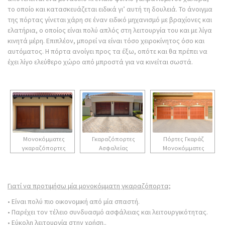
το οποίο και κατασκευάζεται ειδικά γι’ αυτή τη δουλειά. Το άνοιγμα
της πόρτας γίνεται χάρη σε έναν ειδικό μηχανισμό με βραχίονες και
ελατήρια, ο οποίος είναι πολύ απλός στη λειτουργία του και με λίγα
κινητά μέρη. Επιπλέον, μπορεί να είναι τόσο χειροκίνητος όσο και
αυτόματος. Η πόρτα ανοίγει προς τα έξω, οπότε και θα πρέπει να
έχει λίγο ελεύθερο χώρο από μπροστά για να κινείται σωστά.
Μονοκόμματες
Γκαραζόπορτες
Πόρτες Γκαράζ
γκαραζόπορτες
Ασφαλείας
Μονοκόμματες
Γιατί να προτιμήσω μία μονοκόμματη γκαραζόπορτα;
• Είναι πολύ πιο οικονομική από μία σπαστή.
• Παρέχει τον τέλειο συνδυασμό ασφάλειας και λειτουργικότητας.
• Εύκολη λειτουργία στην χρήση..