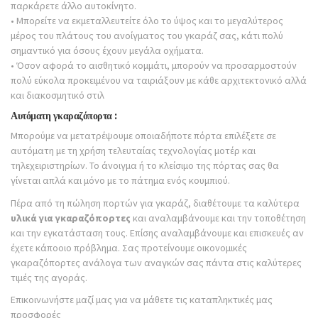
παρκάρετε άλλο αυτοκίνητο.
• Μπορείτε να εκμεταλλευτείτε όλο το ύψος και το μεγαλύτερος
μέρος του πλάτους του ανοίγματος του γκαράζ σας, κάτι πολύ
σημαντικό για όσους έχουν μεγάλα οχήματα.
• Όσον αφορά το αισθητικό κομμάτι, μπορούν να προσαρμοστούν
πολύ εύκολα προκειμένου να ταιριάξουν με κάθε αρχιτεκτονικό αλλά
και διακοσμητικό στιλ
Αυτόματη γκαραζόπορτα :
Μπορούμε να μετατρέψουμε οποιαδήποτε πόρτα επιλέξετε σε
αυτόματη με τη χρήση τελευταίας τεχνολογίας μοτέρ και
τηλεχειριστηρίων. Το άνοιγμα ή το κλείσιμο της πόρτας σας θα
γίνεται απλά και μόνο με το πάτημα ενός κουμπιού.
Πέρα από τη πώληση πορτών για γκαράζ, διαθέτουμε τα καλύτερα
υλικά για γκαραζόπορτες
και αναλαμβάνουμε και την τοποθέτηση
και την εγκατάσταση τους. Επίσης αναλαμβάνουμε και επισκευές αν
έχετε κάποοιο πρόβλημα. Σας προτείνουμε οικονομικές
γκαραζόπορτες ανάλογα των αναγκών σας πάντα στις καλύτερες
τιμές της αγοράς.
Επικοινωνήστε μαζί μας για να μάθετε τις καταπληκτικές μας
προσφορές