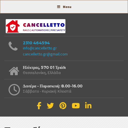
Συστήματα Ασφαλείας -
Menu
2310 464594
info@cancelletto.gr
cancelletto.gr@gmail.com
Ηλέκτρας, 570 01 Τριάδι
Θεσσαλονίκη, Ελλάδα
Δευτέρα - Παρασκευή: 8.00-16.00
Σάββατο - Κυριακή: Κλειστά