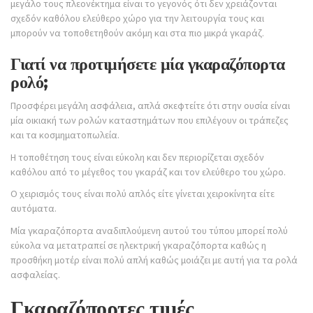
μεγάλο τους πλεονέκτημα είναι το γεγονός ότι δεν χρειάζονται
σχεδόν καθόλου ελεύθερο χώρο για την λειτουργία τους και
μπορούν να τοποθετηθούν ακόμη και στα πιο μικρά γκαράζ.
Γιατί να προτιμήσετε μία γκαραζόπορτα
ρολό;
Προσφέρει μεγάλη ασφάλεια, απλά σκεφτείτε ότι στην ουσία είναι
μία οικιακή των ρολών καταστημάτων που επιλέγουν οι τράπεζες
και τα κοσμηματοπωλεία.
Η τοποθέτηση τους είναι εύκολη και δεν περιορίζεται σχεδόν
καθόλου από το μέγεθος του γκαράζ και τον ελεύθερο του χώρο.
Ο χειρισμός τους είναι πολύ απλός είτε γίνεται χειροκίνητα είτε
αυτόματα.
Μία γκαραζόπορτα αναδιπλούμενη αυτού του τύπου μπορεί πολύ
εύκολα να μετατραπεί σε ηλεκτρική γκαραζόπορτα καθώς η
προσθήκη μοτέρ είναι πολύ απλή καθώς μοιάζει με αυτή για τα ρολά
ασφαλείας.
Γκαραζόπορτες τιμές