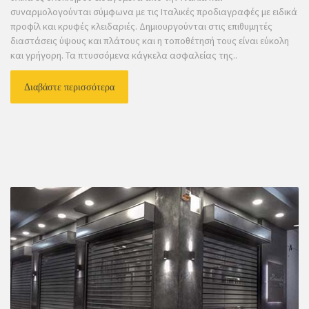
συναρμολογούνται σύμφωνα με τις Ιταλικές προδιαγραφές με ειδικά
προφίλ και κρυφές κλειδαριές. Δημιουργούνται στις επιθυμητές
διαστάσεις ύψους και πλάτους και η τοποθέτησή τους είναι εύκολη
και γρήγορη. Τα πτυσσόμενα κάγκελα ασφαλείας της..
Διαβάστε περισσότερα