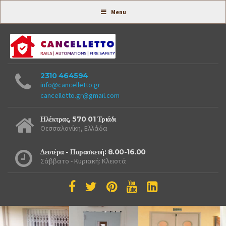
Συστήματα Ασφαλείας -
Menu
2310 464594
info@cancelletto.gr
cancelletto.gr@gmail.com
Ηλέκτρας, 570 01 Τριάδι
Θεσσαλονίκη, Ελλάδα
Δευτέρα - Παρασκευή: 8.00-16.00
Σάββατο - Κυριακή: Κλειστά