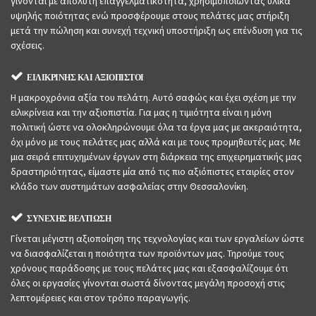
γίνονται με απόλυτη επαγγελματικότητα, χρησιμοποιώντας υλικά
υψηλής ποιότητας ενώ προσφέρουμε στους πελάτες μας στήριξη
μετά την πώληση και συνεχή τεχνική υποστήριξη ως επένδυση για τις
σχέσεις.
ΕΙΛΙΚΡΙΝΗΣ ΚΑΙ ΑΞΙΟΠΙΣΤΟΙ
Η μακροχρόνια αξία του πελάτη. Αυτό σαφώς και έχει σχέση με την
ειλικρίνεια και την αξιοπιστία. Για μας η τιμιότητα είναι η μόνη
πολιτική ώστε να ολοκληρώνουμε όλα τα έργα μας με ακεραιότητα,
όχι μόνο με τους πελάτες μας αλλά και με τους προμηθευτές μας. Με
μια σειρά επιτυχημένων έργων στη διάρκεια της επιχειρηματικής μας
δραστηριότητας, είμαστε μία από τις πιο αξιόπιστες εταιρίες στον
κλάδο των συστημάτων ασφαλείας στην Θεσσαλονίκη.
ΣΥΝΕΧΗΣ ΒΕΛΤΙΩΣΗ
Γίνεται μέγιστη αξιοποίηση της τεχνολογίας και των εργαλείων ώστε
να διασφαλίζεται η ποιότητα των προϊόντων μας. Τηρούμε τους
χρόνους παράδοσης με τους πελάτες μας και εξασφαλίζουμε ότι
όλες οι εργασίες γίνονται σωστά δίνοντας μεγάλη προσοχή στις
λεπτομέρειες και στον τρόπο παραγωγής.