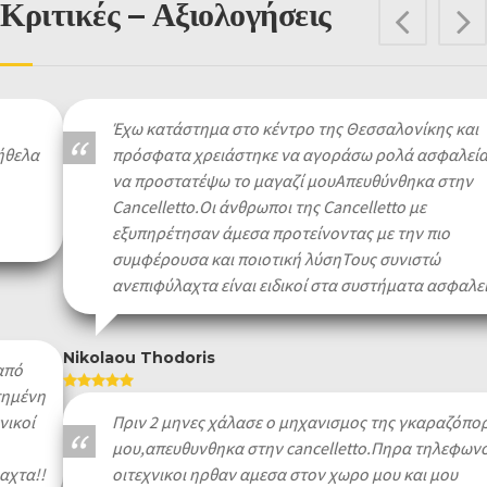
Κριτικές – Αξιολογήσεις
Pre
Έχω κατάστημα στο κέντρο της Θεσσαλονίκης και
πρόσφατα χρειάστηκε να αγοράσω ρολά ασφαλείας για
να προστατέψω το μαγαζί μουΑπευθύνθηκα στην
Cancelletto.Οι άνθρωποι της Cancelletto με
εξυπηρέτησαν άμεσα προτείνοντας με την πιο
συμφέρουσα και ποιοτική λύσηΤους συνιστώ
ανεπιφύλαχτα είναι ειδικοί στα συστήματα ασφαλείας
Nikolaou Thodoris
Πριν 2 μηνες χάλασε ο μηχανισμος της γκαραζόπορτας
μου,απευθυνθηκα στην cancelletto.Πηρα τηλεφωνο και
οιτεχνικοι ηρθαν αμεσα στον χωρο μου και μου