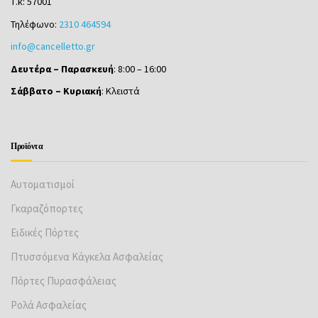
Ηλέκτρας, 570 01 Τριάδι
Θεσσαλονίκη, Ελλάδα
Τ.κ: 57001
Τηλέφωνο:
2310 464594
info@cancelletto.gr
Δευτέρα – Παρασκευή
: 8:00 – 16:00
Σάββατο – Κυριακή
: Κλειστά
Προϊόντα
Αυτοματισμοί
Γκαραζόπορτες
Ειδικές Πόρτες
Πτυσσόμενα Κάγκελα Ασφαλείας