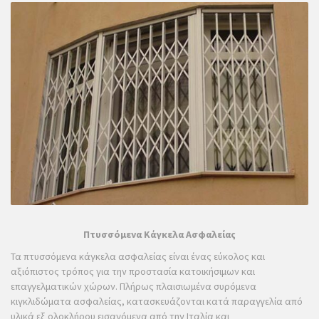
Πτυσσόμενα Κάγκελα Ασφαλείας
Τα πτυσσόμενα κάγκελα ασφαλείας είναι ένας εύκολος και
αξιόπιστος τρόπος για την προστασία κατοικήσιμων και
επαγγελματικών χώρων. Πλήρως πλαισιωμένα συρόμενα
κιγκλιδώματα ασφαλείας, κατασκευάζονται κατά παραγγελία από
υλικά εξ ολοκλήρου εισαγόμενα από την Ιταλία και