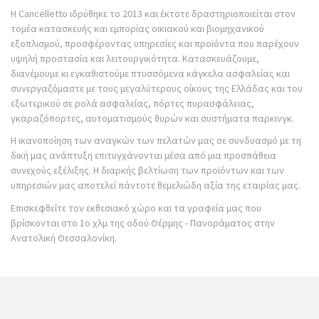
Η Cancelletto ιδρύθηκε το 2013 και έκτοτε δραστηριοποιείται στον
τομέα κατασκευής και εμπορίας οικιακού και βιομηχανικού
εξοπλισμού, προσφέροντας υπηρεσίες και προϊόντα που παρέχουν
υψηλή προστασία και λειτουργικότητα. Κατασκευάζουμε,
διανέμουμε κι εγκαθιστούμε πτυσσόμενα κάγκελα ασφαλείας και
συνεργαζόμαστε με τους μεγαλύτερους οίκους της Ελλάδας και του
εξωτερικού σε ρολά ασφαλείας, πόρτες πυρασφάλειας,
γκαραζόπορτες, αυτοματισμούς θυρών και συστήματα παρκινγκ.
Η ικανοποίηση των αναγκών των πελατών μας σε συνδυασμό με τη
δική μας ανάπτυξη επιτυγχάνονται μέσα από μια προσπάθεια
συνεχούς εξέλιξης. Η διαρκής βελτίωση των προϊόντων και των
υπηρεσιών μας αποτελεί πάντοτε θεμελιώδη αξία της εταιρίας μας.
Επισκεφθείτε τον εκθεσιακό χώρο και τα γραφεία μας που
βρίσκονται στο 1ο χλμ της οδού Θέρμης - Πανοράματος στην
Ανατολική Θεσσαλονίκη.