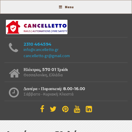
Συστήματα Ασφαλείας -
Menu
2310 464594
info@cancelletto.gr
cancelletto.gr@gmail.com
Ηλέκτρας, 570 01 Τριάδι
Θεσσαλονίκη, Ελλάδα
Δευτέρα - Παρασκευή: 8.00-16.00
Σάββατο - Κυριακή: Κλειστά