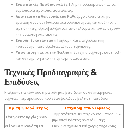
Ευρωπαϊκές Προδιαγραφές
: Πλήρης συμμόρφωση με τα
ευρωπαϊκά πρότυπα ασφαλείας.¨
Αριστεία στη Λεπτομέρεια:
Κάθε έργο υλοποιείται με
έμφαση στον συνδυασμό λειτουργικότητας και αισθητικής
αρτιότητας, εξασφαλίζοντας αποτελέσματα που ενισχύουν
την εταιρική σας εικόνα.
Εύκολη Εγκατάσταση
: Γρήγορη και επαγγελματική
τοποθέτηση από εξειδικευμένους τεχνικούς.
Υποστήριξη μετά την Πώληση
: Συνεχής τεχνική υποστήριξη
και συντήρηση από την έμπειρη ομάδα μας.
Τεχνικές Προδιαγραφές &
Επιδόσεις
Η αξιοπιστία των συστημάτων μας βασίζεται σε συγκεκριμένες
τεχνικές παραμέτρους που εξασφαλίζουν βέλτιστη απόδοση
:
Κρίσιμη Παράμετρος
Επιχειρηματικό Όφελος
Συμβατότητα με υπάρχουσα υποδομή –
Τάση Λειτουργίας 220V
μηδενικό κόστος αναβάθμισης
Φέρουσα Ικανότητα
Ευελιξία σχεδιασμού χωρίς τεχνικούς