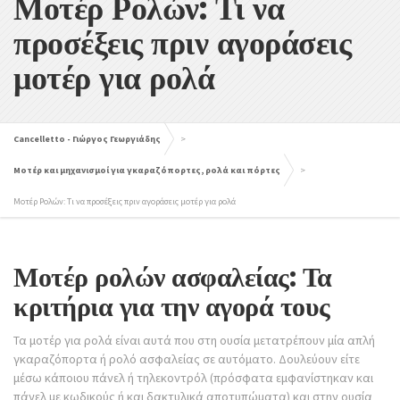
Μοτέρ Ρολών: Τι να
προσέξεις πριν αγοράσεις
μοτέρ για ρολά
Cancelletto - Γιώργος Γεωργιάδης
>
Μοτέρ και μηχανισμοί για γκαραζόπορτες, ρολά και πόρτες
>
Μοτέρ Ρολών: Τι να προσέξεις πριν αγοράσεις μοτέρ για ρολά
Μοτέρ ρολών ασφαλείας: Τα
κριτήρια για την αγορά τους
Τα μοτέρ για ρολά είναι αυτά που στη ουσία μετατρέπουν μία απλή
γκαραζόπορτα ή ρολό ασφαλείας σε αυτόματο. Δουλεύουν είτε
μέσω κάποιου πάνελ ή τηλεκοντρόλ (πρόσφατα εμφανίστηκαν και
πάνελ με κωδικούς ή και δακτυλικά αποτυπώματα) και στην ουσία