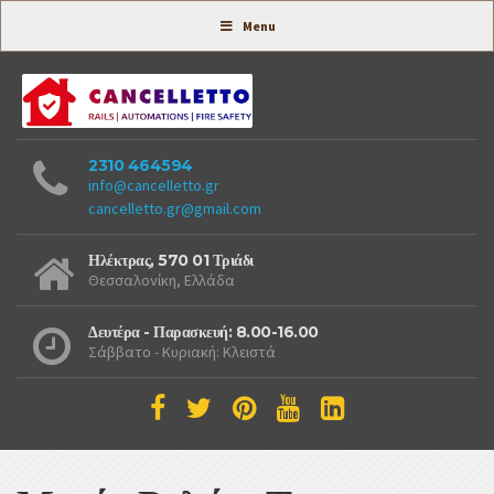
Συστήματα Ασφαλείας -
Menu
2310 464594
info@cancelletto.gr
cancelletto.gr@gmail.com
Ηλέκτρας, 570 01 Τριάδι
Θεσσαλονίκη, Ελλάδα
Δευτέρα - Παρασκευή: 8.00-16.00
Σάββατο - Κυριακή: Κλειστά