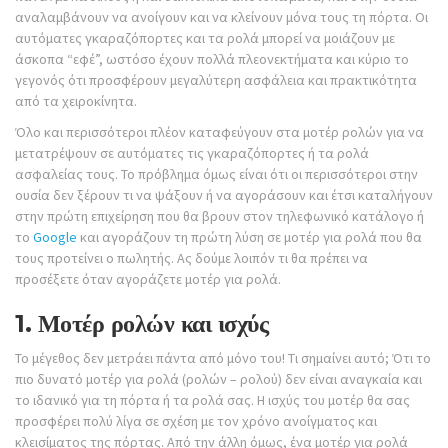
αναλαμβάνουν να ανοίγουν και να κλείνουν μόνα τους τη πόρτα. Οι
αυτόματες γκαραζόπορτες και τα ρολά μπορεί να μοιάζουν με
άσκοπα “εφέ”, ωστόσο έχουν πολλά πλεονεκτήματα και κύριο το
γεγονός ότι προσφέρουν μεγαλύτερη ασφάλεια και πρακτικότητα
από τα χειροκίνητα.
Όλο και περισσότεροι πλέον καταφεύγουν στα μοτέρ ρολών για να
μετατρέψουν σε αυτόματες τις γκαραζόπορτες ή τα ρολά
ασφαλείας τους. Το πρόβλημα όμως είναι ότι οι περισσότεροι στην
ουσία δεν ξέρουν τι να ψάξουν ή να αγοράσουν και έτσι καταλήγουν
στην πρώτη επιχείρηση που θα βρουν στον τηλεφωνικό κατάλογο ή
το
Google
και αγοράζουν τη πρώτη λύση σε μοτέρ για ρολά που θα
τους προτείνει ο πωλητής. Ας δούμε λοιπόν τι θα πρέπει να
προσέξετε όταν αγοράζετε μοτέρ για ρολά.
1. Μοτέρ ρολών και ισχύς
Το μέγεθος δεν μετράει πάντα από μόνο του! Τι σημαίνει αυτό; Ότι το
πιο δυνατό μοτέρ για ρολά (ρολών – ρολού) δεν είναι αναγκαία και
το ιδανικό για τη πόρτα ή τα ρολά σας. Η ισχύς του μοτέρ θα σας
προσφέρει πολύ λίγα σε σχέση με τον χρόνο ανοίγματος και
κλεισίματος της πόρτας. Από την άλλη όμως, ένα μοτέρ για ρολά