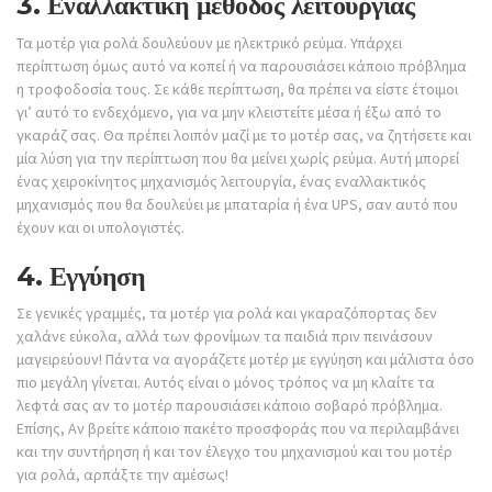
3. Εναλλακτική μέθοδος λειτουργίας
Τα μοτέρ για ρολά δουλεύουν με ηλεκτρικό ρεύμα. Υπάρχει
περίπτωση όμως αυτό να κοπεί ή να παρουσιάσει κάποιο πρόβλημα
η τροφοδοσία τους. Σε κάθε περίπτωση, θα πρέπει να είστε έτοιμοι
γι’ αυτό το ενδεχόμενο, για να μην κλειστείτε μέσα ή έξω από το
γκαράζ σας. Θα πρέπει λοιπόν μαζί με το μοτέρ σας, να ζητήσετε και
μία λύση για την περίπτωση που θα μείνει χωρίς ρεύμα. Αυτή μπορεί
ένας χειροκίνητος μηχανισμός λειτουργία, ένας εναλλακτικός
μηχανισμός που θα δουλεύει με μπαταρία ή ένα UPS, σαν αυτό που
έχουν και οι υπολογιστές.
4. Εγγύηση
Σε γενικές γραμμές, τα μοτέρ για ρολά και γκαραζόπορτας δεν
χαλάνε εύκολα, αλλά των φρονίμων τα παιδιά πριν πεινάσουν
μαγειρεύουν! Πάντα να αγοράζετε μοτέρ με εγγύηση και μάλιστα όσο
πιο μεγάλη γίνεται. Αυτός είναι ο μόνος τρόπος να μη κλαίτε τα
λεφτά σας αν το μοτέρ παρουσιάσει κάποιο σοβαρό πρόβλημα.
Επίσης, Αν βρείτε κάποιο πακέτο προσφοράς που να περιλαμβάνει
και την συντήρηση ή και τον έλεγχο του μηχανισμού και του μοτέρ
για ρολά, αρπάξτε την αμέσως!