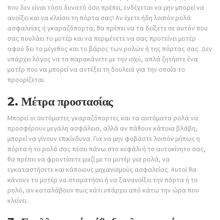
που δεν είναι τόσο δυνατό όσο πρέπει, ενδέχεται να μην μπορεί να
ανοίξει και να κλείσει τη πόρτα σας! Αν έχετε ήδη λοιπόν ρολά
ασφαλείας ή γκαραζόπορτα, θα πρέπει να τα δείξετε σε αυτόν που
σας πουλάει το μοτέρ και να περιμένετε να σας προτείνει μοτέρ
αφού δει το μέγεθος και το βάρος των ρολών ή της πόρτας σας. Δεν
υπάρχει λόγος να το παρακάνετε με την ισχύ, απλά ζητήστε ένα
μοτέρ που να μπορεί να αντέξει τη δουλειά για την οποία το
προορίζεται.
2. Μέτρα προστασίας
Μπορεί οι αυτόματες γκαραζόπορτες και τα αυτόματα ρολά να
προσφέρουν μεγάλη ασφάλεια, αλλά αν πάθουν κάποια βλάβη,
μπορεί να γίνουν επικίνδυνα. Για να μην φοβάστε λοιπόν μήπως η
πόρτα ή το ρολό σας πέσει πάνω στο κεφάλι ή το αυτοκίνητο σας,
θα πρέπει να φροντίσετε μαζί με το μοτέρ για ρολά, να
εγκαταστήσετε και κάποιους μηχανισμούς ασφαλείας. Αυτοί θα
κάνουν το μοτέρ να σταματήσει ή να ξανανοίξει την πόρτα ή το
ρολό, αν καταλάβουν πως κάτι υπάρχει από κάτω την ώρα που
κλείνει.