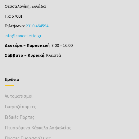
Θεσσαλονίκη, Ελλάδα
Τ.κ: 57001
Τηλέφωνο:
2310 464594
info@cancelletto.gr
Δευτέρα – Παρασκευή
: 8:00 – 16:00
Σάββατο – Κυριακή
: Κλειστά
Προϊόντα
Αυτοματισμοί
Γκαραζόπορτες
Ειδικές Πόρτες
Πτυσσόμενα Κάγκελα Ασφαλείας
Πόρτες Πυρασφάλειας