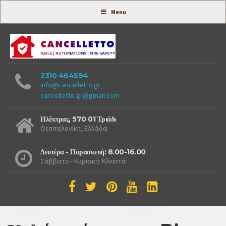
Συστήματα Ασφαλείας -
Menu
2310 464594
info@cancelletto.gr
cancelletto.gr@gmail.com
Ηλέκτρας, 570 01 Τριάδι
Θεσσαλονίκη, Ελλάδα
Δευτέρα - Παρασκευή: 8.00-16.00
Σάββατο - Κυριακή: Κλειστά