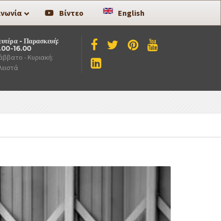
ινωνία
Βίντεο
English
ευτέρα - Παρασκευή:
.00-16.00
άββατο - Κυριακή:
λειστά