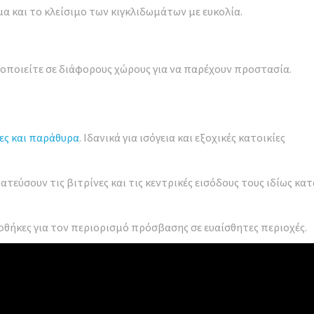
α και το κλείσιμο των κιγκλιδωμάτων με ευκολία.
ποιείτε σε διάφορους χώρους για να παρέχουν προστασία.
ες και παράθυρα
. Ιδανικά για ισόγεια και εξοχικές κατοικίες
εύσουν τις βιτρίνες και τις κεντρικές εισόδους τους ιδίως κατ
οθήκες για τον περιορισμό πρόσβασης σε ευαίσθητες περιοχές.