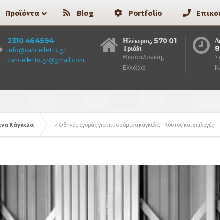
Προϊόντα
Blog
Portfolio
Επικο
2310 464594
Ηλέκτρας, 570 01
Δ
Τριάδι
8
info@cancelletto.gr
Θεσσαλονίκη,
Σ
cancelletto.gr@gmail.com
Ελλάδα
Κ
ενα Κάγκελα
>
Οδηγός αγοράς για πτυσσόμενα κάγκελα – Κόστος και Επιλογές