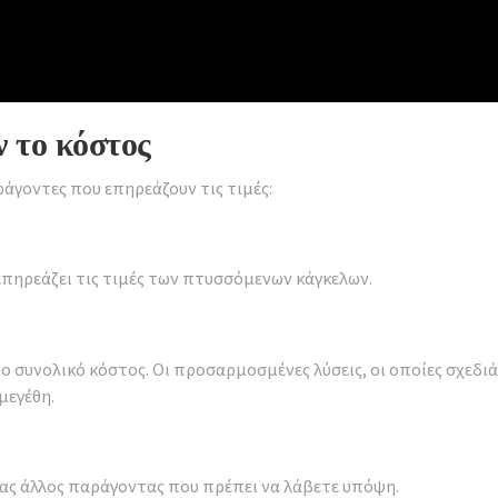
 το κόστος
άγοντες που επηρεάζουν τις τιμές:
επηρεάζει τις τιμές των πτυσσόμενων κάγκελων.
ο συνολικό κόστος. Οι προσαρμοσμένες λύσεις, οι οποίες σχεδιάζ
μεγέθη.
νας άλλος παράγοντας που πρέπει να λάβετε υπόψη.