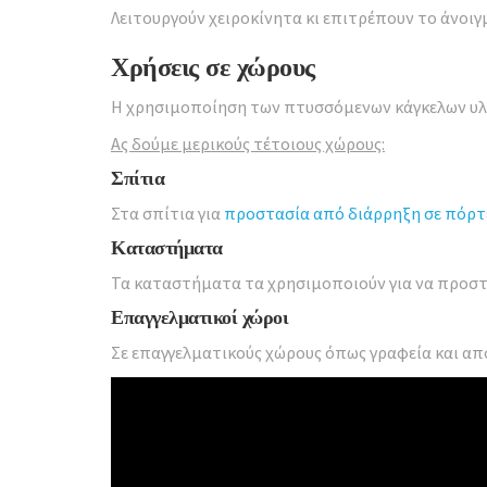
Λειτουργούν χειροκίνητα κι επιτρέπουν το άνοιγμ
Χρήσεις σε χώρους
Η χρησιμοποίηση των πτυσσόμενων κάγκελων υλο
Ας δούμε μερικούς τέτοιους χώρους:
Σπίτια
Στα σπίτια για
προστασία από διάρρηξη σε πόρτ
Καταστήματα
Τα καταστήματα τα χρησιμοποιούν για να προστατ
Επαγγελματικοί χώροι
Σε επαγγελματικούς χώρους όπως γραφεία και απ