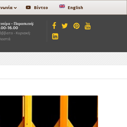
ινωνία
Βίντεο
English
ευτέρα - Παρασκευή:
.00-16.00
άββατο - Κυριακή:
λειστά