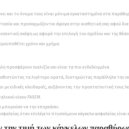
ει και το όνομα τους είναι μόνιμα εγκαταστημένα στα παράθυρ
ασία και προσαρμόζονται άψογα στην αισθητική σας αφού διατ
ροσεκτική σκέψη ως αφορά την επιλογή του σχεδίου και της θέσε
προϋποθέτει χρόνο και χρήμα.
λη προσφέρουν ευελιξία και είναι τα πιο ενδεδειγμένα.
καθιστώντας τα λιγότερο ορατά, διατηρώντας παράλληλα την ασ
αι με ειδικές κλειδαριές, αυξάνοντας την προστατευτική τους λε
ταλικού οίκου FASEM.
α μπορούσε να την επηρεάσει.
ασφαλείας όταν επιλέγετε πτυσσόμενα κάγκελα ασφαλείας είναι
ν την τιμή των κάγκελων παραθύρω