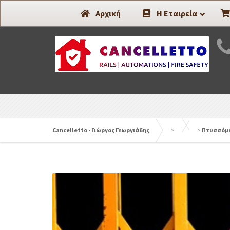
Συστήματα Ασφαλείας -
Αρχική
Η Εταιρεία
Cancelletto - Γιώργος Γεωργιάδης
>
>
Πτυσσόμ