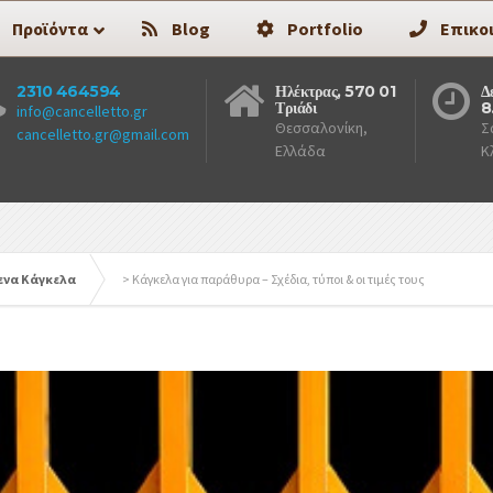
Προϊόντα
Blog
Portfolio
Επικο
2310 464594
Ηλέκτρας, 570 01
Δ
Τριάδι
8
info@cancelletto.gr
Θεσσαλονίκη,
Σ
cancelletto.gr@gmail.com
Ελλάδα
Κ
ενα Κάγκελα
>
Κάγκελα για παράθυρα – Σχέδια, τύποι & οι τιμές τους