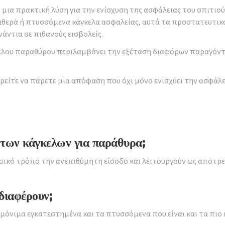
 μια πρακτική λύση για την ενίσχυση της ασφάλειας του σπιτι
ταθερά ή πτυσσόμενα κάγκελα ασφαλείας, αυτά τα προστατευτι
νάντια σε πιθανούς εισβολείς.
ελου παραθύρου περιλαμβάνει την εξέταση διαφόρων παραγόντων
είτε να πάρετε μια απόφαση που όχι μόνο ενισχύει την ασφάλει
ες των κάγκελων για παράθυρα;
 φυσικό τρόπο την ανεπιθύμητη είσοδο και λειτουργούν ως αποτ
 διαφέρουν;
 μόνιμα εγκατεστημένα και τα πτυσσόμενα που είναι και τα πι