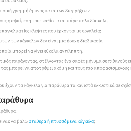
δα ασφάλειας.
φυσική γραμμή άμυνας κατά των διαρρήξεων.
τους η αφαίρεση τους καθίσταται πάρα πολύ δύσκολη.
 επαγγελματίες κλέφτες που έρχονται με εργαλεία;
υτών των κάγκελων δεν είναι μια ήσυχη διαδικασία.
οποία μπορεί να γίνει εύκολα αντιληπτή.
κός παράγοντας, στέλνοντας ένα σαφές μήνυμα σε πιθανούς εισβ
τας μπορεί να αποτρέψει ακόμη και τους πιο αποφασισμένους 
ου έχουν τα κάγκελα για παράθυρα τα καθιστά ελκυστικά σε σχέ
 παράθυρα
αράθυρα.
είναι: να βάλω
σταθερά ή πτυσσόμενα κάγκελα
;